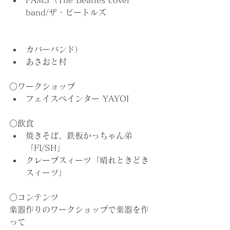
FAM3（The Beatles cover 
band/ザ・ビートルズ 
カバーバンド）
あさおと村
○ワークショップ
フェイスペインター YAYOI
○飲食
焼きそば、鉄板かっちゃん弟
「
FI/SH」
クレープスィーツ「晴れときどき
スィーツ
」
○コンテンツ
楽器作りのワークショップで楽器を作
って