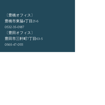
〔豊橋オフィス〕
豊橋市東脇4丁目21-6
0532-35-0187
〔豊田オフィス〕
豊田市三軒町7丁目63-5
​0565-47-0111