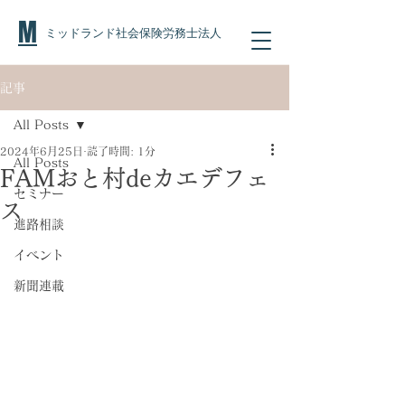
M
ミッドランド社会保険労務士法人
記事
All Posts
2024年6月25日
読了時間: 1分
All Posts
FAMおと村deカエデフェ
セミナー
ス
進路相談
イベント
新聞連載