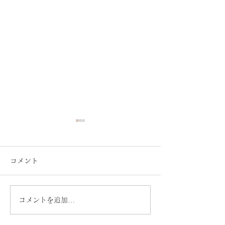
コメント
コメントを追加…
火−Okoshiアワードの報
火-Okoshiアワ
告で豊橋商業高等学校を
開催